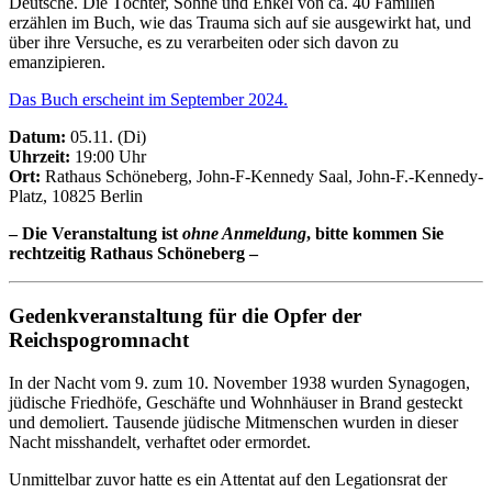
Deutsche. Die Töchter, Söhne und Enkel von ca. 40 Familien
erzählen im Buch, wie das Trauma sich auf sie ausgewirkt hat, und
über ihre Versuche, es zu verarbeiten oder sich davon zu
emanzipieren.
Das Buch erscheint im September 2024.
Datum:
05.11. (Di)
Uhrzeit:
19:00 Uhr
Ort:
Rathaus Schöneberg, John-F-Kennedy Saal, John-F.-Kennedy-
Platz, 10825 Berlin
– Die Veranstaltung ist
ohne Anmeldung
, bitte kommen Sie
rechtzeitig Rathaus Schöneberg –
Gedenkveranstaltung für die Opfer der
Reichspogromnacht
In der Nacht vom 9. zum 10. November 1938 wurden Synagogen,
jüdische Friedhöfe, Geschäfte und Wohnhäuser in Brand gesteckt
und demoliert. Tausende jüdische Mitmenschen wurden in dieser
Nacht misshandelt, verhaftet oder ermordet.
Unmittelbar zuvor hatte es ein Attentat auf den Legationsrat der