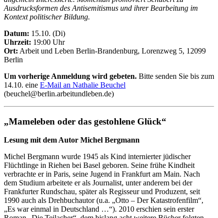
Ausdrucksformen des Antisemitismus und ihrer Bearbeitung im
Kontext politischer Bildung.
Datum:
15.10. (Di)
Uhrzeit:
19:00 Uhr
Ort:
Arbeit und Leben Berlin-Brandenburg, Lorenzweg 5, 12099
Berlin
Um vorherige Anmeldung wird gebeten.
Bitte senden Sie bis zum
14.10. eine
E-Mail an Nathalie Beuchel
(beuchel@berlin.arbeitundleben.de)
„Mameleben oder das gestohlene Glück“
Lesung mit dem Autor Michel Bergmann
Michel Bergmann wurde 1945 als Kind internierter jüdischer
Flüchtlinge in Riehen bei Basel geboren. Seine frühe Kindheit
verbrachte er in Paris, seine Jugend in Frankfurt am Main. Nach
dem Studium arbeitete er als Journalist, unter anderem bei der
Frankfurter Rundschau, später als Regisseur und Produzent, seit
1990 auch als Drehbuchautor (u.a. „Otto – Der Katastrofenfilm“,
„Es war einmal in Deutschland …“). 2010 erschien sein erster
Roman „Die Teilacher“, dem bislang acht weitere Bücher folgten.