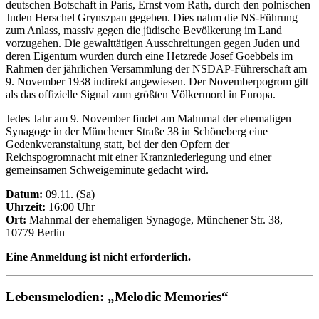
deutschen Botschaft in Paris, Ernst vom Rath, durch den polnischen
Juden Herschel Grynszpan gegeben. Dies nahm die NS-Führung
zum Anlass, massiv gegen die jüdische Bevölkerung im Land
vorzugehen. Die gewalttätigen Ausschreitungen gegen Juden und
deren Eigentum wurden durch eine Hetzrede Josef Goebbels im
Rahmen der jährlichen Versammlung der NSDAP-Führerschaft am
9. November 1938 indirekt angewiesen. Der Novemberpogrom gilt
als das offizielle Signal zum größten Völkermord in Europa.
Jedes Jahr am 9. November findet am Mahnmal der ehemaligen
Synagoge in der Münchener Straße 38 in Schöneberg eine
Gedenkveranstaltung statt, bei der den Opfern der
Reichspogromnacht mit einer Kranzniederlegung und einer
gemeinsamen Schweigeminute gedacht wird.
Datum:
09.11. (Sa)
Uhrzeit:
16:00 Uhr
Ort:
Mahnmal der ehemaligen Synagoge, Münchener Str. 38,
10779 Berlin
Eine Anmeldung ist nicht erforderlich.
Lebensmelodien: „Melodic Memories“