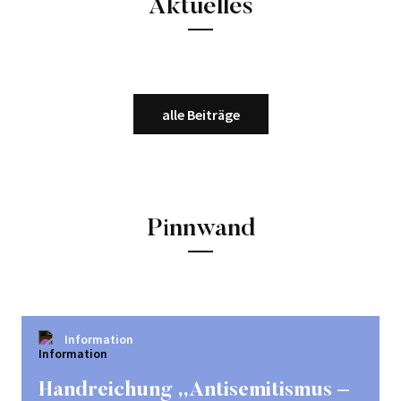
Aktuelles
Vorlagen und Merkblätter
Engagement im Bezirk
Rückblick
alle Beiträge
2025
2024
2023
Pinnwand
2022
Information
Handreichung „Antisemitismus –