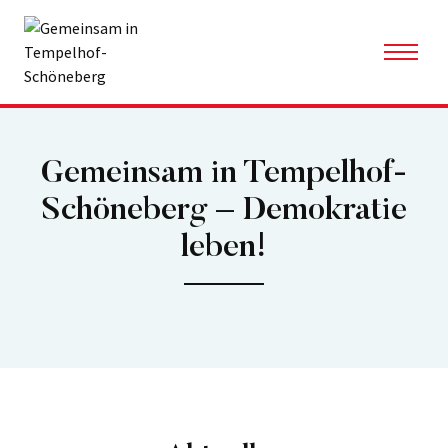
Skip
to
Menu
content
Aktuelles
Gemeinsam in Tempelhof-
Schöneberg – Demokratie
News
leben!
Pinnwand
Gemeinsam in Tempelhof-Schöneberg
Partnerschaften für Demokratie
Projekte 2026
Ablauf der Förderung