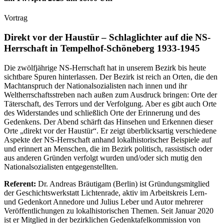
Vortrag
Direkt vor der Haustür – Schlaglichter auf die NS-
Herrschaft in Tempelhof-Schöneberg 1933-1945
Die zwölfjährige NS-Herrschaft hat in unserem Bezirk bis heute
sichtbare Spuren hinterlassen. Der Bezirk ist reich an Orten, die den
Machtanspruch der Nationalsozialisten nach innen und ihr
Weltherrschaftsstreben nach außen zum Ausdruck bringen: Orte der
Täterschaft, des Terrors und der Verfolgung. Aber es gibt auch Orte
des Widerstandes und schließlich Orte der Erinnerung und des
Gedenkens. Der Abend schärft das Hinsehen und Erkennen dieser
Orte „direkt vor der Haustür“. Er zeigt überblicksartig verschiedene
Aspekte der NS-Herrschaft anhand lokalhistorischer Beispiele auf
und erinnert an Menschen, die im Bezirk politisch, rassistisch oder
aus anderen Gründen verfolgt wurden und/oder sich mutig den
Nationalsozialisten entgegenstellten.
Referent:
Dr. Andreas Bräutigam (Berlin) ist Gründungsmitglied
der Geschichtswerkstatt Lichtenrade, aktiv im Arbeitskreis Lern-
und Gedenkort Annedore und Julius Leber und Autor mehrerer
Veröffentlichungen zu lokalhistorischen Themen. Seit Januar 2020
ist er Mitglied in der bezirklichen Gedenktafelkommission von