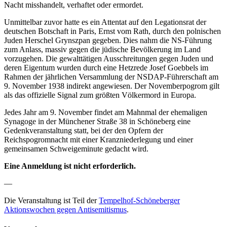
Nacht misshandelt, verhaftet oder ermordet.
Unmittelbar zuvor hatte es ein Attentat auf den Legationsrat der
deutschen Botschaft in Paris, Ernst vom Rath, durch den polnischen
Juden Herschel Grynszpan gegeben. Dies nahm die NS-Führung
zum Anlass, massiv gegen die jüdische Bevölkerung im Land
vorzugehen. Die gewalttätigen Ausschreitungen gegen Juden und
deren Eigentum wurden durch eine Hetzrede Josef Goebbels im
Rahmen der jährlichen Versammlung der NSDAP-Führerschaft am
9. November 1938 indirekt angewiesen. Der Novemberpogrom gilt
als das offizielle Signal zum größten Völkermord in Europa.
Jedes Jahr am 9. November findet am Mahnmal der ehemaligen
Synagoge in der Münchener Straße 38 in Schöneberg eine
Gedenkveranstaltung statt, bei der den Opfern der
Reichspogromnacht mit einer Kranzniederlegung und einer
gemeinsamen Schweigeminute gedacht wird.
Eine Anmeldung ist nicht erforderlich.
—
Die Veranstaltung ist Teil der
Tempelhof-Schöneberger
Aktionswochen gegen Antisemitismus
.