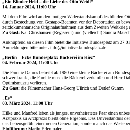
„Ein Blinder Held – die Liebe des Otto Weidt“
14. Januar 2024, 11:00 Uhr
Mit dem Film wird an den mutigen Widerstandskampf des blinden Otto 
durch Bestechung von Gestapo-Beamten vor der Deportation zu bewahre
zeitdokumentarische Originalaufnahmen aus dem Zweiten Weltkrieg
Zu Gast:
Kai Christiansen (Regisseur) und (vielleicht) Sandra Mai
Anknüpfend an diesen Film bietet die Initiative Bundesplatz am 27.
Anmeldungen bitte unter: info@initiative-bundesplatz.de
„Berlin – Ecke Bundesplatz: Bäckerei im Kiez“
04. Februar 2024, 11:00 Uhr
Die Familie Dahms betreibt ab 1980 eine kleine Bäckerei am Bundespl
schwer krank , die Familie muss die Bäckerei verkaufen und Herr Da
Optimismuszu verlieren.
Zu Gast:
die Filmemacher Hans-Georg Ullrich und Detlef Gumm
„Es“
03. März 2024, 11:00 Uhr
Hilke und Manfred leben als junges, unverheiratetes Paar einen unbes
Arztpraxis zu Arztpraxis bleibt ohne Ergebnis. Das Unverständnis der 
das Lebensgefühl einer neuen Generation, sondern auch das Westeberli
Einführung:
Martin Erlenmaier