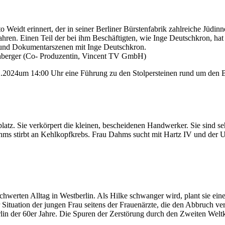
Weidt erinnert, der in seiner Berliner Bürstenfabrik zahlreiche Jüdin
n. Einen Teil der bei ihm Beschäftigten, wie Inge Deutschkron, hat er
 und Dokumentarszenen mit Inge Deutschkron.
schberger (Co- Produzentin, Vincent TV GmbH)
01.2024um 14:00 Uhr eine Führung zu den Stolpersteinen rund um den 
atz. Sie verkörpert die kleinen, bescheidenen Handwerker. Sie sind s
hms stirbt an Kehlkopfkrebs. Frau Dahms sucht mit Hartz IV und der U
chwerten Alltag in Westberlin. Als Hilke schwanger wird, plant sie ei
Situation der jungen Frau seitens der Frauenärzte, die den Abbruch verw
n der 60er Jahre. Die Spuren der Zerstörung durch den Zweiten Weltkri