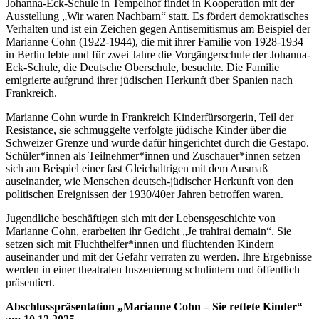
Johanna-Eck-Schule in Tempelhof findet in Kooperation mit der
Ausstellung „Wir waren Nachbarn“ statt. Es fördert demokratisches
Verhalten und ist ein Zeichen gegen Antisemitismus am Beispiel der
Marianne Cohn (1922-1944), die mit ihrer Familie von 1928-1934
in Berlin lebte und für zwei Jahre die Vorgängerschule der Johanna-
Eck-Schule, die Deutsche Oberschule, besuchte. Die Familie
emigrierte aufgrund ihrer jüdischen Herkunft über Spanien nach
Frankreich.
Marianne Cohn wurde in Frankreich Kinderfürsorgerin, Teil der
Resistance, sie schmuggelte verfolgte jüdische Kinder über die
Schweizer Grenze und wurde dafür hingerichtet durch die Gestapo.
Schüler*innen als Teilnehmer*innen und Zuschauer*innen setzen
sich am Beispiel einer fast Gleichaltrigen mit dem Ausmaß
auseinander, wie Menschen deutsch-jüdischer Herkunft von den
politischen Ereignissen der 1930/40er Jahren betroffen waren.
Jugendliche beschäftigen sich mit der Lebensgeschichte von
Marianne Cohn, erarbeiten ihr Gedicht „Je trahirai demain“. Sie
setzen sich mit Fluchthelfer*innen und flüchtenden Kindern
auseinander und mit der Gefahr verraten zu werden. Ihre Ergebnisse
werden in einer theatralen Inszenierung schulintern und öffentlich
präsentiert.
Abschlusspräsentation „Marianne Cohn – Sie rettete Kinder“