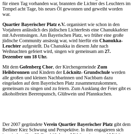
für einen Tag vorhanden war, brannten die Lichter des Leuchters im
Tempel acht Tage, bis neues Öl gewonnen und geweiht worden
war.
Quartier Bayerischer Platz e.V.
organisiert wie schon in den
Vorjahren anlässlich des jüdischen Lichterfests eine Chanukkafeier
mit Adventssingen. Am Bayerischen Platz, wo früher eine große
jüdische Community ansässig war, wird hierfür ein
Chanukka-
Leuchter
aufgestellt. Da Chanukka in diesem Jahr nach
Weihnachten gefeiert wird, singen wir gemeinsam am
27.
Dezember um 18 Uhr.
Mit dem
Gofenberg Chor
, der Kirchengemeinde
Zum
Heilsbronnen
und Kindern der
Löcknitz-
Grundschule
werden
alle großen und kleinen Nachbarinnen und Nachbarn dazu
eingeladen auf dem Bayerischen Platz zusammenzukommen,
gemeinsam zu singen und zu feiern. Zum Ausklang der Feier gibt es
alkoholfreien Beerenpunsch, Glühwein und Pfannkuchen.
Der 2007 gegründete
Verein Quartier Bayerischer Platz
gibt dem
Berliner Kiez Schwung und Perspektive. In ihm engagieren sich